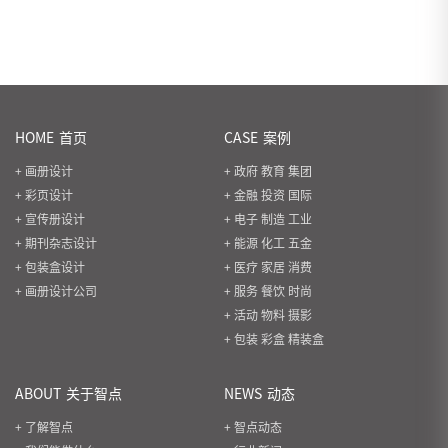
HOME
首页
CASE
案例
+ 画册设计
+ 政府 教育 集团
+ 彩页设计
+ 金融 投资 国际
+ 宣传册设计
+ 电子 制造 工业
+ 期刊杂志设计
+ 能源 化工 五金
+ 包装盒设计
+ 医疗 家居 消费
+ 画册设计公司
+ 服务 餐饮 时尚
+ 活动 物料 摄影
+ 包装 彩盒 精装盒
ABOUT
关于智点
NEWS
动态
+ 了解智点
+ 智点动态