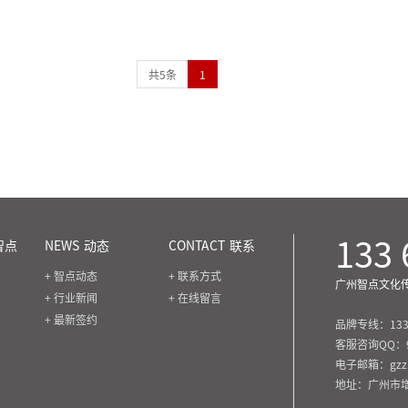
共5条
1
133 
智点
NEWS
动态
CONTACT
联系
+ 智点动态
+ 联系方式
广州智点文化
+ 行业新闻
+ 在线留言
+ 最新签约
品牌专线：
133
客服咨询QQ：
电子邮箱：gzzhi
地址：广州市