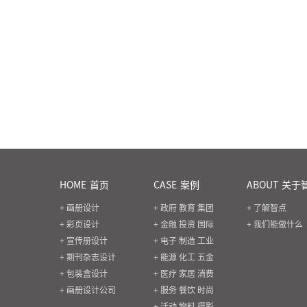
HOME
首页
CASE
案例
ABOUT
关于
+ 画册设计
+ 政府 教育 集团
+ 了解智点
+ 彩页设计
+ 金融 投资 国际
+ 我们能做什么
+ 宣传册设计
+ 电子 制造 工业
+ 期刊杂志设计
+ 能源 化工 五金
+ 包装盒设计
+ 医疗 家居 消费
+ 画册设计公司
+ 服务 餐饮 时尚
+ 活动 物料 摄影