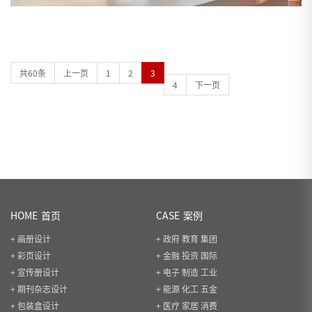
共60条
上一页
1
2
3
4
下一页
HOME
首页
CASE
案例
+ 画册设计
+ 政府 教育 集团
+ 彩页设计
+ 金融 投资 国际
+ 宣传册设计
+ 电子 制造 工业
+ 期刊杂志设计
+ 能源 化工 五金
+ 包装盒设计
+ 医疗 家居 消费