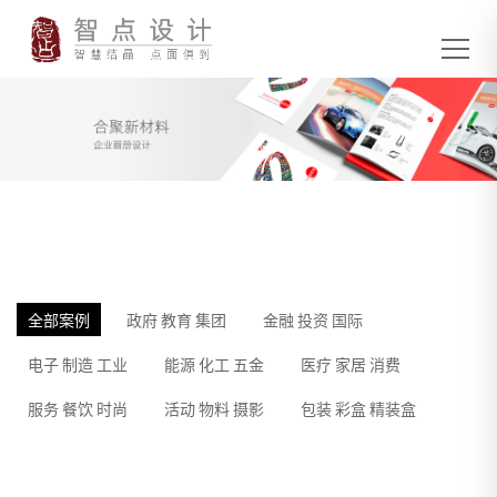
全部案例
政府 教育 集团
金融 投资 国际
电子 制造 工业
能源 化工 五金
医疗 家居 消费
服务 餐饮 时尚
活动 物料 摄影
包装 彩盒 精装盒