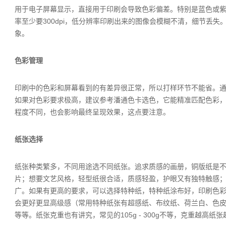
用于电子屏幕显示，直接用于印刷会导致色彩偏差。特别是蓝色或紫
率至少要300dpi，低分辨率印刷出来的图像会模糊不清，细节丢
象。
色彩管理
印刷中的色彩和屏幕看到的有差异很正常，所以打样环节不能省。
如果对色彩要求极高，建议参考潘通色卡选色，它能精准匹配色彩
程度不同，也会影响最终呈现效果，这点要注意。
纸张选择
纸张种类繁多，不同用途选不同纸张。追求质感的画册，铜版纸是
片；想要文艺风格，轻型纸很合适，质感轻盈，护眼又有独特触感
广。如果有更高的要求，可以选择特种纸，特种纸涂布好，印刷色
会更好更显高级感（常用特种纸张有超感纸、布纹纸、荷兰白、色
等等。纸张克重也有讲究，常见的105g - 300g不等，克重越高