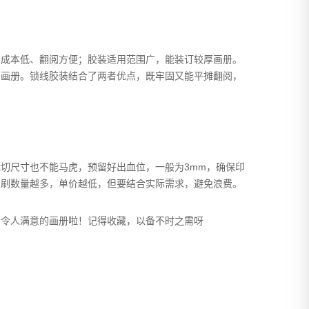
，成本低、翻阅方便；胶装适用范围广，能装订较厚画册。
的画册。锁线胶装结合了两者优点，既牢固又能平摊翻阅，
裁切尺寸也不能马虎，预留好出血位，一般为
3mm
，确保印
印刷数量越多，单价越低，但要结合实际需求，避免浪费。
出令人满意的画册啦！记得收藏，以备不时之需呀